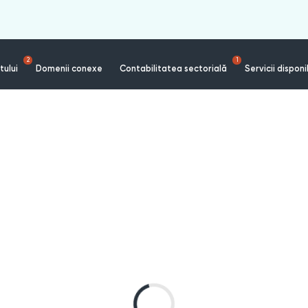
2
1
tului
Domenii conexe
Contabilitatea sectorială
Servicii disponi