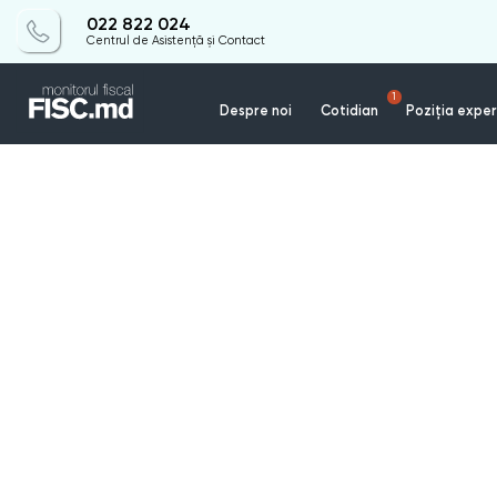
022 822 024
Centrul de Asistență și Contact
1
Despre noi
Cotidian
Poziția exper