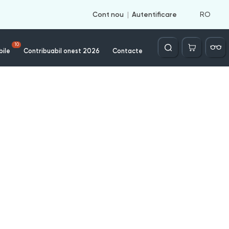
RO
Cont nou
Autentificare
Căutare
10
bile
Contribuabil onest 2026
Contacte