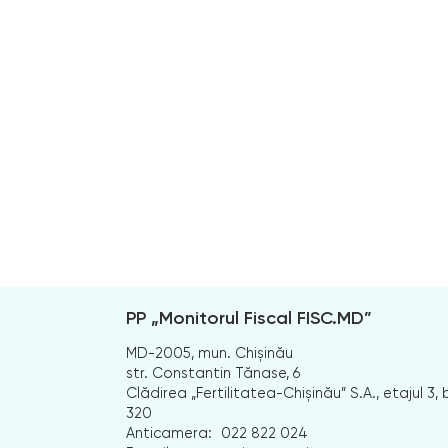
PP „Monitorul Fiscal FISC.MD”
MD-2005, mun. Chișinău
str. Constantin Tănase, 6
Clădirea „Fertilitatea-Chișinău” S.A., etajul 3, b
320
Anticamera:
022 822 024