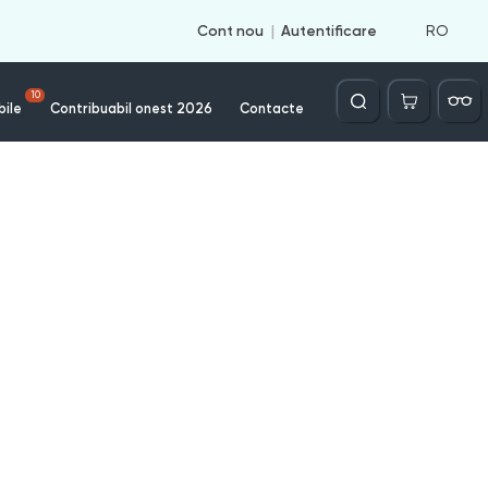
RO
Cont nou
Autentificare
Căutare
10
bile
Contribuabil onest 2026
Contacte