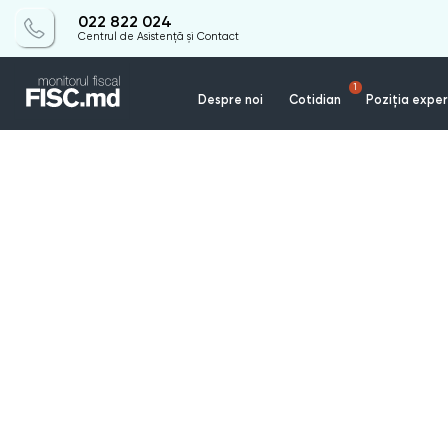
022 822 024
Centrul de Asistență și Contact
1
Despre noi
Cotidian
Poziția exper