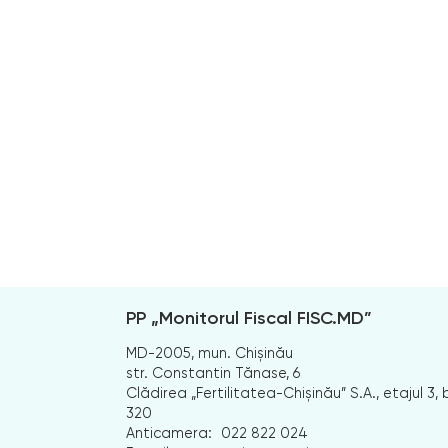
PP „Monitorul Fiscal FISC.MD”
MD-2005, mun. Chișinău
str. Constantin Tănase, 6
Clădirea „Fertilitatea-Chișinău” S.A., etajul 3, b
320
Anticamera:
022 822 024