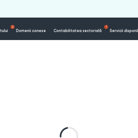
2
1
tului
Domenii conexe
Contabilitatea sectorială
Servicii disponi