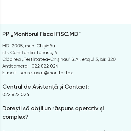
PP „Monitorul Fiscal FISC.MD”
MD-2005, mun. Chișinău
str. Constantin Tănase, 6
Clădirea „Fertilitatea-Chișinău” S.A., etajul 3, bir. 320
Anticamera:
022 822 024
E-mail:
secretariat@monitor.tax
Centrul de Asistență și Contact:
022 822 024
Dorești să obții un răspuns operativ și
complex?