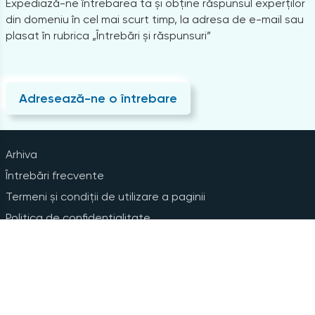
Expediază-ne întrebarea ta și obține răspunsul experților
din domeniu în cel mai scurt timp, la adresa de e-mail sau
plasat în rubrica „Întrebări și răspunsuri”
Adresează-ne o întrebare
Arhiva
Întrebări frecvente
Termeni și condiții de utilizare a paginii
Politica de confidențialitate
Instrucțiuni pentru ștergerea contului
Abonare la Newsline