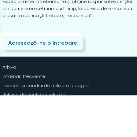
Expediază-ne întrebarea ta și obține răspunsul experților
din domeniu în cel mai scurt timp, la adresa de e-mail sau
plasat în rubrica „Întrebări și răspunsuri”
Adresează-ne o întrebare
Arhiva
Întrebări frecvente
Termeni și condiții de utilizare a paginii
Politica de confidențialitate
Instrucțiuni pentru ștergerea contului
Abonare la Newsline