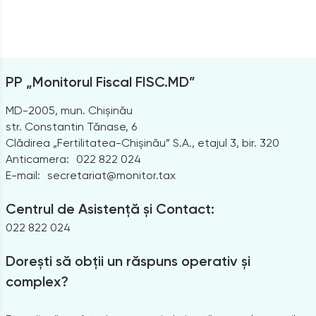
PP „Monitorul Fiscal FISC.MD”
MD-2005, mun. Chișinău
str. Constantin Tănase, 6
Clădirea „Fertilitatea-Chișinău” S.A., etajul 3, bir. 320
Anticamera:
022 822 024
E-mail:
secretariat@monitor.tax
Centrul de Asistență și Contact:
022 822 024
Dorești să obții un răspuns operativ și
complex?