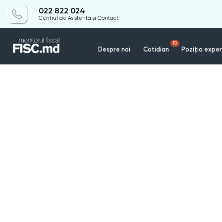
022 822 024
Centrul de Asistență și Contact
10
Despre noi
Cotidian
Poziția exper