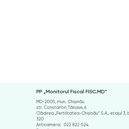
PP „Monitorul Fiscal FISC.MD”
MD-2005, mun. Chișinău
str. Constantin Tănase, 6
Clădirea „Fertilitatea-Chișinău” S.A., etajul 3, b
320
Anticamera:
022 822 024