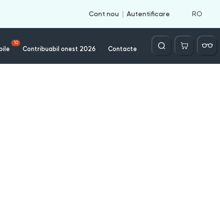
RO
Cont nou
Autentificare
Căutare
10
bile
Contribuabil onest 2026
Contacte