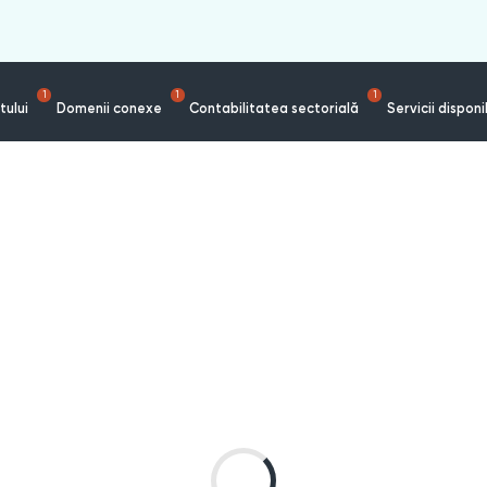
1
1
1
tului
Domenii conexe
Contabilitatea sectorială
Servicii disponi