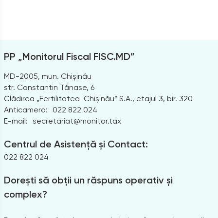
PP „Monitorul Fiscal FISC.MD”
MD-2005, mun. Chișinău
str. Constantin Tănase, 6
Clădirea „Fertilitatea-Chișinău” S.A., etajul 3, bir. 320
Anticamera:
022 822 024
E-mail:
secretariat@monitor.tax
Centrul de Asistență și Contact:
022 822 024
Dorești să obții un răspuns operativ și
complex?