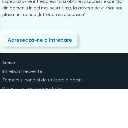
Expediază-ne întrebarea ta și obține răspunsul experților
din domeniu în cel mai scurt timp, la adresa de e-mail sau
plasat în rubrica „Întrebări și răspunsuri”
Adresează-ne o întrebare
Arhiva
Întrebări frecvente
Termeni și condiții de utilizare a paginii
Politica de confidențialitate
Instrucțiuni pentru ștergerea contului
Abonare la Newsline