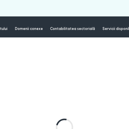
tului
Domenii conexe
Contabilitatea sectorială
Servicii disponi