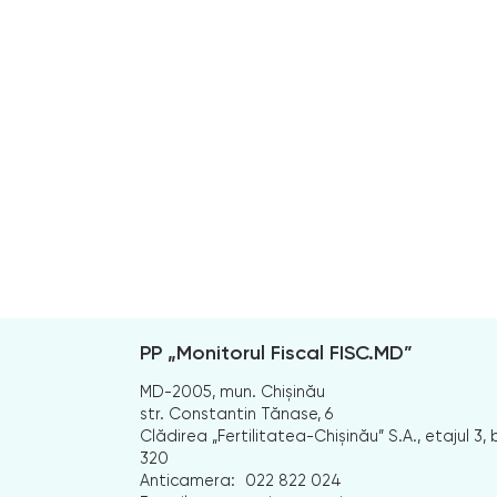
PP „Monitorul Fiscal FISC.MD”
MD-2005, mun. Chișinău
str. Constantin Tănase, 6
Clădirea „Fertilitatea-Chișinău” S.A., etajul 3, b
320
Anticamera:
022 822 024