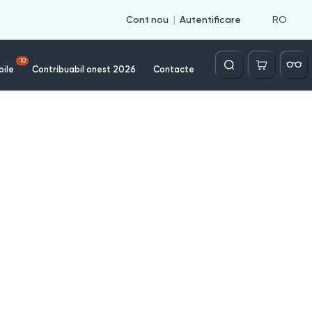
RO
Cont nou
Autentificare
Căutare
10
bile
Contribuabil onest 2026
Contacte