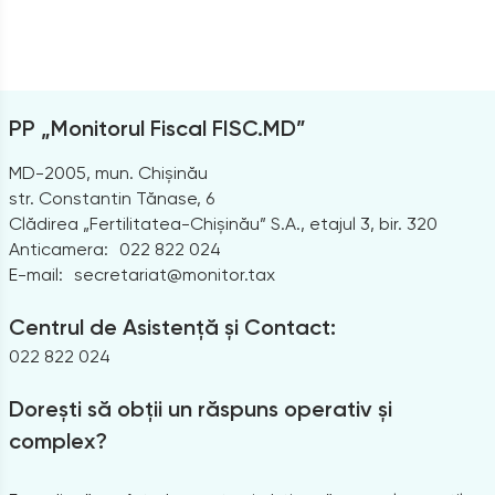
PP „Monitorul Fiscal FISC.MD”
MD-2005, mun. Chișinău
str. Constantin Tănase, 6
Clădirea „Fertilitatea-Chișinău” S.A., etajul 3, bir. 320
Anticamera:
022 822 024
E-mail:
secretariat@monitor.tax
Centrul de Asistență și Contact:
022 822 024
Dorești să obții un răspuns operativ și
complex?