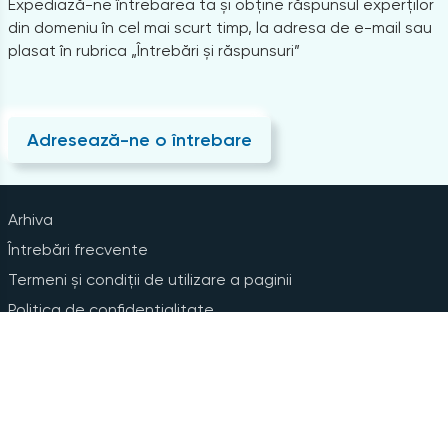
Expediază-ne întrebarea ta și obține răspunsul experților
din domeniu în cel mai scurt timp, la adresa de e-mail sau
plasat în rubrica „Întrebări și răspunsuri”
Adresează-ne o întrebare
Arhiva
Întrebări frecvente
Termeni și condiții de utilizare a paginii
Politica de confidențialitate
Instrucțiuni pentru ștergerea contului
Abonare la Newsline