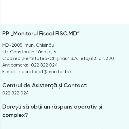
PP „Monitorul Fiscal FISC.MD”
MD-2005, mun. Chișinău
str. Constantin Tănase, 6
Clădirea „Fertilitatea-Chișinău” S.A., etajul 3, bir. 320
Anticamera:
022 822 024
E-mail:
secretariat@monitor.tax
Centrul de Asistență și Contact:
022 822 024
Dorești să obții un răspuns operativ și
complex?