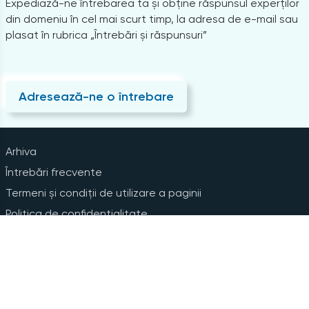
Expediază-ne întrebarea ta și obține răspunsul experților
din domeniu în cel mai scurt timp, la adresa de e-mail sau
plasat în rubrica „Întrebări și răspunsuri”
Adresează-ne o întrebare
Arhiva
Întrebări frecvente
Termeni și condiții de utilizare a paginii
Politica de confidențialitate
Instrucțiuni pentru ștergerea contului
Abonare la Newsline