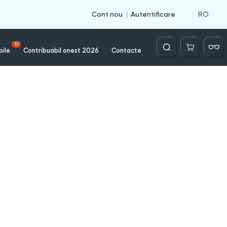
RO
Cont nou
Autentificare
Căutare
10
bile
Contribuabil onest 2026
Contacte