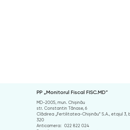
PP „Monitorul Fiscal FISC.MD”
MD-2005, mun. Chișinău
str. Constantin Tănase, 6
Clădirea „Fertilitatea-Chișinău” S.A., etajul 3, b
320
Anticamera:
022 822 024