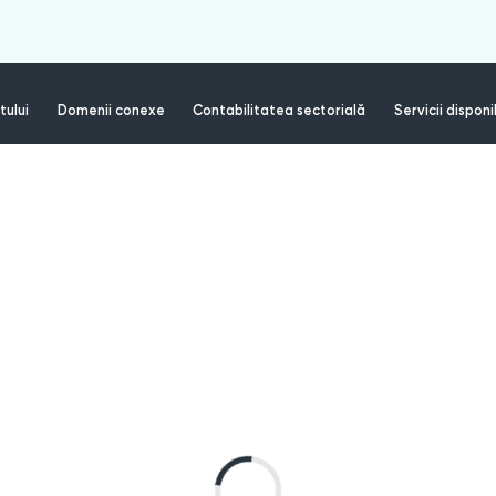
tului
Domenii conexe
Contabilitatea sectorială
Servicii disponi