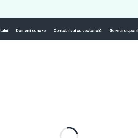
tului
Domenii conexe
Contabilitatea sectorială
Servicii disponi