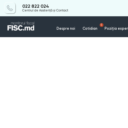
022 822 024
Centrul de Asistență și Contact
5
Despre noi
Cotidian
Poziția exper