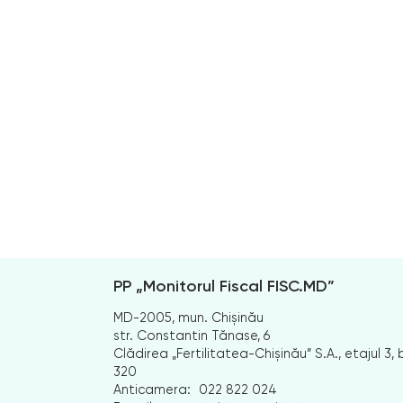
PP „Monitorul Fiscal FISC.MD”
MD-2005, mun. Chișinău
str. Constantin Tănase, 6
Clădirea „Fertilitatea-Chișinău” S.A., etajul 3, b
320
Anticamera:
022 822 024