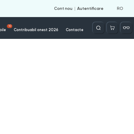
RO
Cont nou
Autentificare
Căutare
10
bile
Contribuabil onest 2026
Contacte