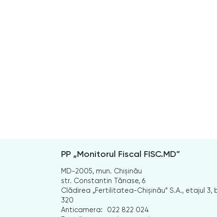
PP „Monitorul Fiscal FISC.MD”
MD-2005, mun. Chișinău
str. Constantin Tănase, 6
Clădirea „Fertilitatea-Chișinău” S.A., etajul 3, b
320
Anticamera:
022 822 024