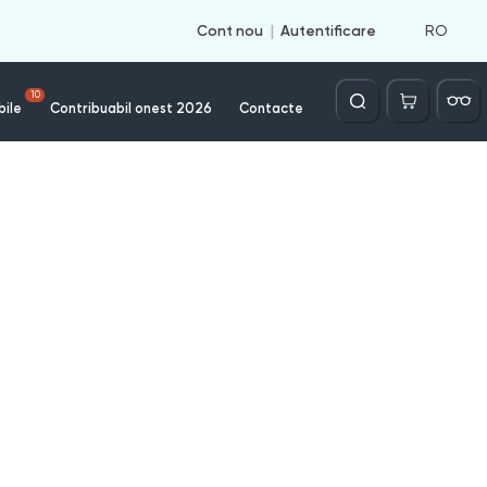
RO
Cont nou
Autentificare
Căutare
10
bile
Contribuabil onest 2026
Contacte