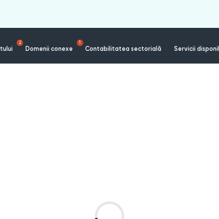
2
1
tului
Domenii conexe
Contabilitatea sectorială
Servicii disponi