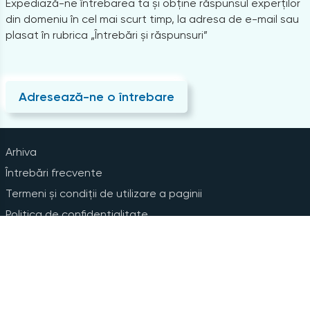
Expediază-ne întrebarea ta și obține răspunsul experților
din domeniu în cel mai scurt timp, la adresa de e-mail sau
plasat în rubrica „Întrebări și răspunsuri”
Adresează-ne o întrebare
Arhiva
Întrebări frecvente
Termeni și condiții de utilizare a paginii
Politica de confidențialitate
Instrucțiuni pentru ștergerea contului
Abonare la Newsline