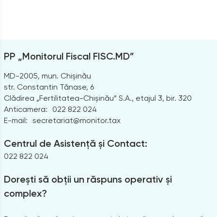
PP „Monitorul Fiscal FISC.MD”
MD-2005, mun. Chișinău
str. Constantin Tănase, 6
Clădirea „Fertilitatea-Chișinău” S.A., etajul 3, bir. 320
Anticamera:
022 822 024
E-mail:
secretariat@monitor.tax
Centrul de Asistență și Contact:
022 822 024
Dorești să obții un răspuns operativ și
complex?