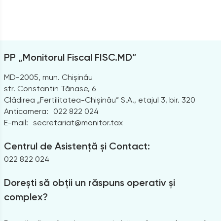
PP „Monitorul Fiscal FISC.MD”
MD-2005, mun. Chișinău
str. Constantin Tănase, 6
Clădirea „Fertilitatea-Chișinău” S.A., etajul 3, bir. 320
Anticamera:
022 822 024
E-mail:
secretariat@monitor.tax
Centrul de Asistență și Contact:
022 822 024
Dorești să obții un răspuns operativ și
complex?