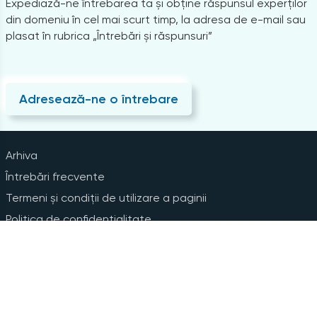
Expediază-ne întrebarea ta și obține răspunsul experților
din domeniu în cel mai scurt timp, la adresa de e-mail sau
plasat în rubrica „Întrebări și răspunsuri”
Adresează-ne o întrebare
Arhiva
Întrebări frecvente
Termeni și condiții de utilizare a paginii
Politica de confidențialitate
Instrucțiuni pentru ștergerea contului
Abonare la Newsline