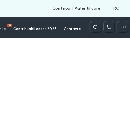
RO
Cont nou
Autentificare
Căutare
10
bile
Contribuabil onest 2026
Contacte