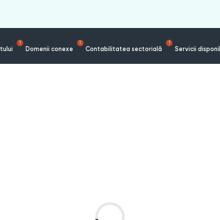
1
1
1
tului
Domenii conexe
Contabilitatea sectorială
Servicii disponi