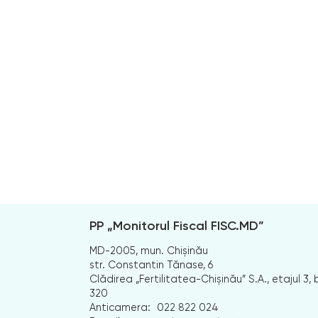
PP „Monitorul Fiscal FISC.MD”
MD-2005, mun. Chișinău
str. Constantin Tănase, 6
Clădirea „Fertilitatea-Chișinău” S.A., etajul 3, b
320
Anticamera:
022 822 024