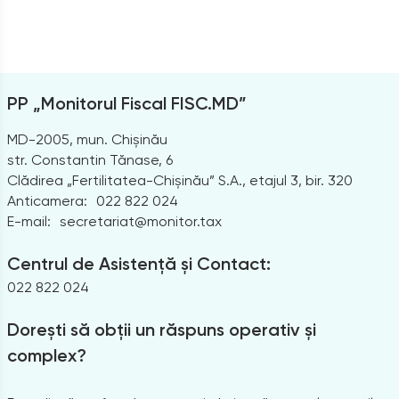
PP „Monitorul Fiscal FISC.MD”
MD-2005, mun. Chișinău
str. Constantin Tănase, 6
Clădirea „Fertilitatea-Chișinău” S.A., etajul 3, bir. 320
Anticamera:
022 822 024
E-mail:
secretariat@monitor.tax
Centrul de Asistență și Contact:
022 822 024
Dorești să obții un răspuns operativ și
complex?