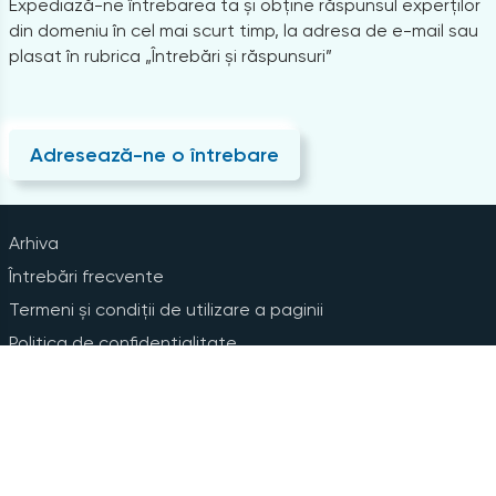
Expediază-ne întrebarea ta și obține răspunsul experților
din domeniu în cel mai scurt timp, la adresa de e-mail sau
plasat în rubrica „Întrebări și răspunsuri”
Adresează-ne o întrebare
Arhiva
Întrebări frecvente
Termeni și condiții de utilizare a paginii
Politica de confidențialitate
Instrucțiuni pentru ștergerea contului
Abonare la Newsline