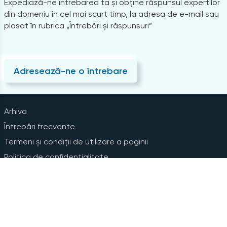
Expediază-ne întrebarea ta și obține răspunsul experților
din domeniu în cel mai scurt timp, la adresa de e-mail sau
plasat în rubrica „Întrebări și răspunsuri”
Adresează-ne o întrebare
Arhiva
Întrebări frecvente
Termeni și condiții de utilizare a paginii
Politica de confidențialitate
Instrucțiuni pentru ștergerea contului
Abonare la Newsline