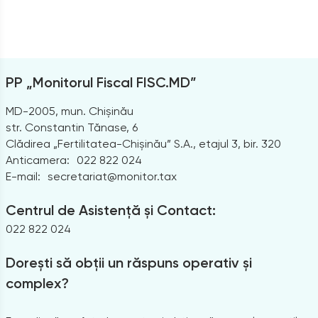
PP „Monitorul Fiscal FISC.MD”
MD-2005, mun. Chișinău
str. Constantin Tănase, 6
Clădirea „Fertilitatea-Chișinău” S.A., etajul 3, bir. 320
Anticamera:
022 822 024
E-mail:
secretariat@monitor.tax
Centrul de Asistență și Contact:
022 822 024
Dorești să obții un răspuns operativ și
complex?