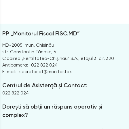
PP „Monitorul Fiscal FISC.MD”
MD-2005, mun. Chișinău
str. Constantin Tănase, 6
Clădirea „Fertilitatea-Chișinău” S.A., etajul 3, bir. 320
Anticamera:
022 822 024
E-mail:
secretariat@monitor.tax
Centrul de Asistență și Contact:
022 822 024
Dorești să obții un răspuns operativ și
complex?