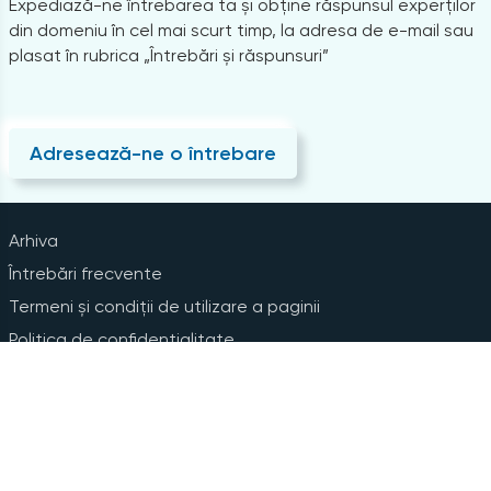
Expediază-ne întrebarea ta și obține răspunsul experților
din domeniu în cel mai scurt timp, la adresa de e-mail sau
plasat în rubrica „Întrebări și răspunsuri”
Adresează-ne o întrebare
Arhiva
Întrebări frecvente
Termeni și condiții de utilizare a paginii
Politica de confidențialitate
Instrucțiuni pentru ștergerea contului
Abonare la Newsline