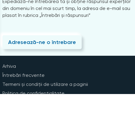
Expediază-ne întrebarea ta și obține răspunsul experților
din domeniu în cel mai scurt timp, la adresa de e-mail sau
plasat în rubrica „Întrebări și răspunsuri”
Adresează-ne o întrebare
Arhiva
Întrebări frecvente
Termeni și condiții de utilizare a paginii
Politica de confidențialitate
Instrucțiuni pentru ștergerea contului
Abonare la Newsline