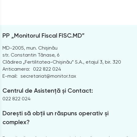
PP „Monitorul Fiscal FISC.MD”
MD-2005, mun. Chișinău
str. Constantin Tănase, 6
Clădirea „Fertilitatea-Chișinău” S.A., etajul 3, bir. 320
Anticamera:
022 822 024
E-mail:
secretariat@monitor.tax
Centrul de Asistență și Contact:
022 822 024
Dorești să obții un răspuns operativ și
complex?