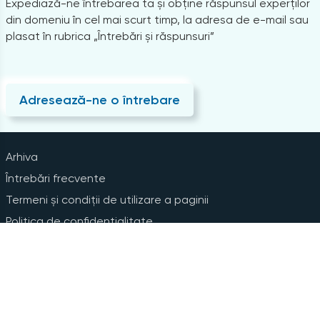
Expediază-ne întrebarea ta și obține răspunsul experților
din domeniu în cel mai scurt timp, la adresa de e-mail sau
plasat în rubrica „Întrebări și răspunsuri”
Adresează-ne o întrebare
Arhiva
Întrebări frecvente
Termeni și condiții de utilizare a paginii
Politica de confidențialitate
Instrucțiuni pentru ștergerea contului
Abonare la Newsline