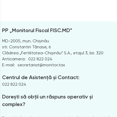
PP „Monitorul Fiscal FISC.MD”
MD-2005, mun. Chișinău
str. Constantin Tănase, 6
Clădirea „Fertilitatea-Chișinău” S.A., etajul 3, bir. 320
Anticamera:
022 822 024
E-mail:
secretariat@monitor.tax
Centrul de Asistență și Contact:
022 822 024
Dorești să obții un răspuns operativ și
complex?