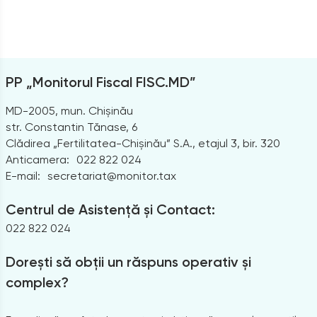
PP „Monitorul Fiscal FISC.MD”
MD-2005, mun. Chișinău
str. Constantin Tănase, 6
Clădirea „Fertilitatea-Chișinău” S.A., etajul 3, bir. 320
Anticamera:
022 822 024
E-mail:
secretariat@monitor.tax
Centrul de Asistență și Contact:
022 822 024
Dorești să obții un răspuns operativ și
complex?