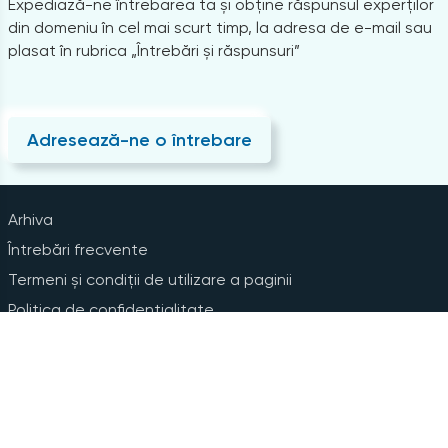
Expediază-ne întrebarea ta și obține răspunsul experților
din domeniu în cel mai scurt timp, la adresa de e-mail sau
plasat în rubrica „Întrebări și răspunsuri”
Adresează-ne o întrebare
Arhiva
Întrebări frecvente
Termeni și condiții de utilizare a paginii
Politica de confidențialitate
Instrucțiuni pentru ștergerea contului
Abonare la Newsline