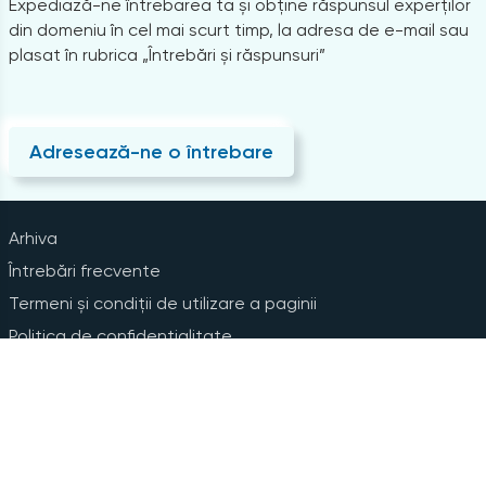
Expediază-ne întrebarea ta și obține răspunsul experților
din domeniu în cel mai scurt timp, la adresa de e-mail sau
plasat în rubrica „Întrebări și răspunsuri”
Adresează-ne o întrebare
Arhiva
Întrebări frecvente
Termeni și condiții de utilizare a paginii
Politica de confidențialitate
Instrucțiuni pentru ștergerea contului
Abonare la Newsline