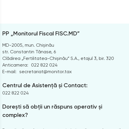
PP „Monitorul Fiscal FISC.MD”
MD-2005, mun. Chișinău
str. Constantin Tănase, 6
Clădirea „Fertilitatea-Chișinău” S.A., etajul 3, bir. 320
Anticamera:
022 822 024
E-mail:
secretariat@monitor.tax
Centrul de Asistență și Contact:
022 822 024
Dorești să obții un răspuns operativ și
complex?