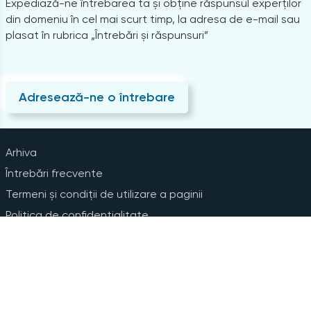
Expediază-ne întrebarea ta și obține răspunsul experților
din domeniu în cel mai scurt timp, la adresa de e-mail sau
plasat în rubrica „Întrebări și răspunsuri”
Adresează-ne o întrebare
Arhiva
Întrebări frecvente
Termeni și condiții de utilizare a paginii
Politica de confidențialitate
Instrucțiuni pentru ștergerea contului
Abonare la Newsline