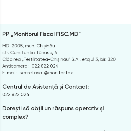
PP „Monitorul Fiscal FISC.MD”
MD-2005, mun. Chișinău
str. Constantin Tănase, 6
Clădirea „Fertilitatea-Chișinău” S.A., etajul 3, bir. 320
Anticamera:
022 822 024
E-mail:
secretariat@monitor.tax
Centrul de Asistență și Contact:
022 822 024
Dorești să obții un răspuns operativ și
complex?