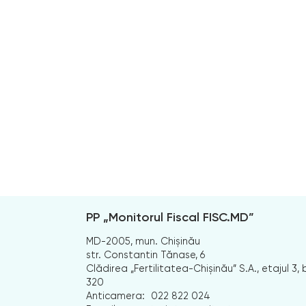
PP „Monitorul Fiscal FISC.MD”
MD-2005, mun. Chișinău
str. Constantin Tănase, 6
Clădirea „Fertilitatea-Chișinău” S.A., etajul 3, b
320
Anticamera:
022 822 024