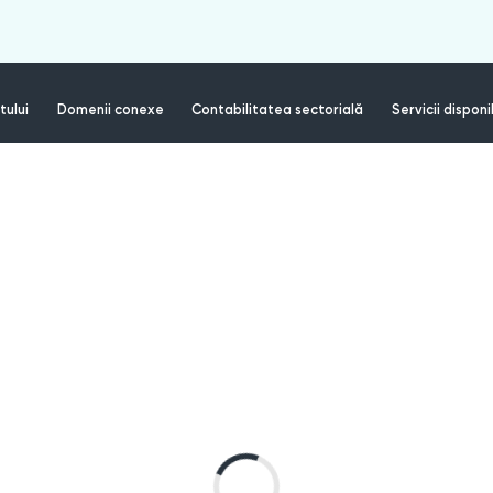
tului
Domenii conexe
Contabilitatea sectorială
Servicii disponi