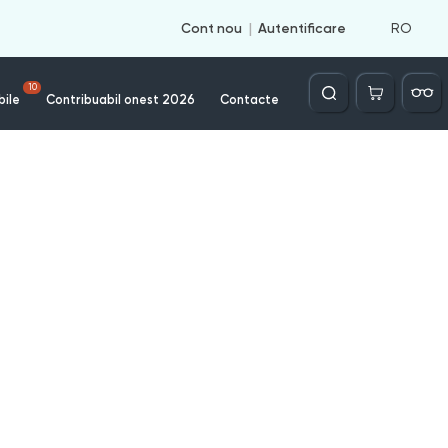
RO
Cont nou
Autentificare
Căutare
10
bile
Contribuabil onest 2026
Contacte