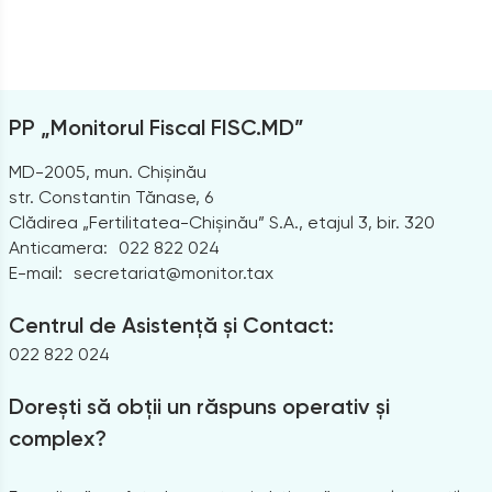
PP „Monitorul Fiscal FISC.MD”
MD-2005, mun. Chișinău
str. Constantin Tănase, 6
Clădirea „Fertilitatea-Chișinău” S.A., etajul 3, bir. 320
Anticamera:
022 822 024
E-mail:
secretariat@monitor.tax
Centrul de Asistență și Contact:
022 822 024
Dorești să obții un răspuns operativ și
complex?