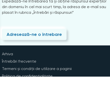
Expediază-ne întrebarea ta și obține răspunsul experților
din domeniu în cel mai scurt timp, la adresa de e-mail sau
plasat în rubrica „Întrebări și răspunsuri”
Adresează-ne o întrebare
Arhiva
Întrebări frecvente
Termeni și condiții de utilizare a paginii
Politica de confidențialitate
Instrucțiuni pentru ștergerea contului
Abonare la Newsline