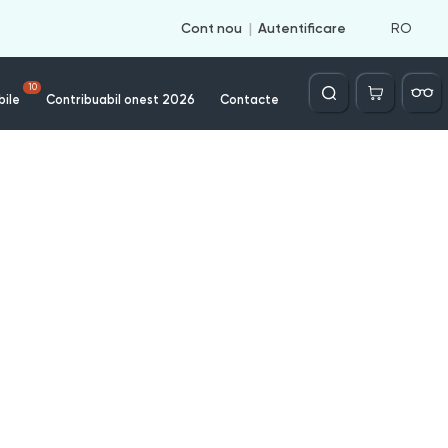
RO
Cont nou
Autentificare
Căutare
10
bile
Contribuabil onest 2026
Contacte