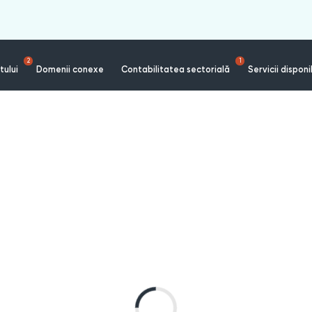
2
1
tului
Domenii conexe
Contabilitatea sectorială
Servicii disponi