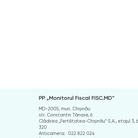
PP „Monitorul Fiscal FISC.MD”
MD-2005, mun. Chișinău
str. Constantin Tănase, 6
Clădirea „Fertilitatea-Chișinău” S.A., etajul 3, b
320
Anticamera:
022 822 024