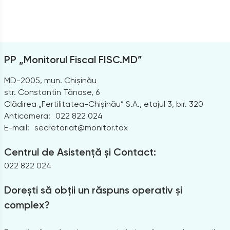
PP „Monitorul Fiscal FISC.MD”
MD-2005, mun. Chișinău
str. Constantin Tănase, 6
Clădirea „Fertilitatea-Chișinău” S.A., etajul 3, bir. 320
Anticamera:
022 822 024
E-mail:
secretariat@monitor.tax
Centrul de Asistență și Contact:
022 822 024
Dorești să obții un răspuns operativ și
complex?