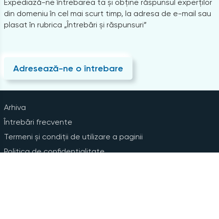
Expediază-ne întrebarea ta și obține răspunsul experților
din domeniu în cel mai scurt timp, la adresa de e-mail sau
plasat în rubrica „Întrebări și răspunsuri”
Adresează-ne o întrebare
Arhiva
Întrebări frecvente
Termeni și condiții de utilizare a paginii
Politica de confidențialitate
Instrucțiuni pentru ștergerea contului
Abonare la Newsline