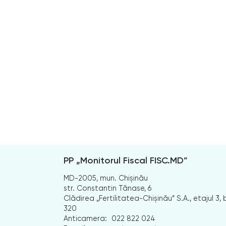
PP „Monitorul Fiscal FISC.MD”
MD-2005, mun. Chișinău
str. Constantin Tănase, 6
Clădirea „Fertilitatea-Chișinău” S.A., etajul 3, b
320
Anticamera:
022 822 024