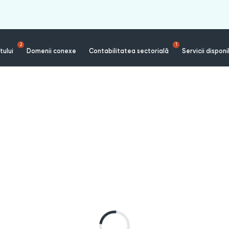
2
1
tului
Domenii conexe
Contabilitatea sectorială
Servicii disponi