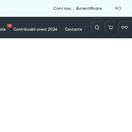
RO
Cont nou
Autentificare
Căutare
10
bile
Contribuabil onest 2026
Contacte