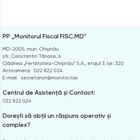
PP „Monitorul Fiscal FISC.MD”
MD-2005, mun. Chișinău
str. Constantin Tănase, 6
Clădirea „Fertilitatea-Chișinău” S.A., etajul 3, bir. 320
Anticamera:
022 822 024
E-mail:
secretariat@monitor.tax
Centrul de Asistență și Contact:
022 822 024
Dorești să obții un răspuns operativ și
complex?