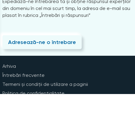
Expediază-ne întrebarea ta și obține răspunsul experților
din domeniu în cel mai scurt timp, la adresa de e-mail sau
plasat în rubrica „Întrebări și răspunsuri”
Adresează-ne o întrebare
Arhiva
Întrebări frecvente
Termeni și condiții de utilizare a paginii
Politica de confidențialitate
Instrucțiuni pentru ștergerea contului
Abonare la Newsline