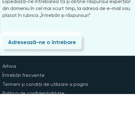
Expediază-ne întrebarea ta și obține răspunsul experților
din domeniu în cel mai scurt timp, la adresa de e-mail sau
plasat în rubrica „Întrebări și răspunsuri”
Adresează-ne o întrebare
Arhiva
Întrebări frecvente
Termeni și condiții de utilizare a paginii
Politica de confidențialitate
Instrucțiuni pentru ștergerea contului
Abonare la Newsline