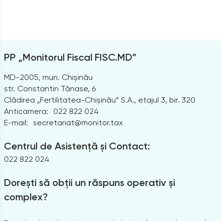
PP „Monitorul Fiscal FISC.MD”
MD-2005, mun. Chișinău
str. Constantin Tănase, 6
Clădirea „Fertilitatea-Chișinău” S.A., etajul 3, bir. 320
Anticamera:
022 822 024
E-mail:
secretariat@monitor.tax
Centrul de Asistență și Contact:
022 822 024
Dorești să obții un răspuns operativ și
complex?