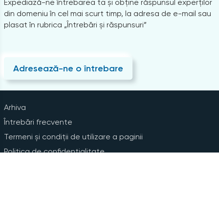
Expediază-ne întrebarea ta și obține răspunsul experților
din domeniu în cel mai scurt timp, la adresa de e-mail sau
plasat în rubrica „Întrebări și răspunsuri”
Adresează-ne o întrebare
Arhiva
Întrebări frecvente
Termeni și condiții de utilizare a paginii
Politica de confidențialitate
Instrucțiuni pentru ștergerea contului
Abonare la Newsline