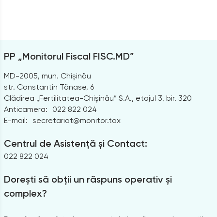
PP „Monitorul Fiscal FISC.MD”
MD-2005, mun. Chișinău
str. Constantin Tănase, 6
Clădirea „Fertilitatea-Chișinău” S.A., etajul 3, bir. 320
Anticamera:
022 822 024
E-mail:
secretariat@monitor.tax
Centrul de Asistență și Contact:
022 822 024
Dorești să obții un răspuns operativ și
complex?