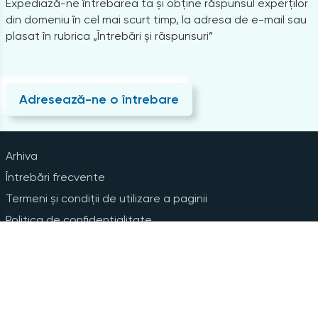
Expediază-ne întrebarea ta și obține răspunsul experților
din domeniu în cel mai scurt timp, la adresa de e-mail sau
plasat în rubrica „Întrebări și răspunsuri”
Adresează-ne o întrebare
Arhiva
Întrebări frecvente
Termeni și condiții de utilizare a paginii
Politica de confidențialitate
Instrucțiuni pentru ștergerea contului
Abonare la Newsline