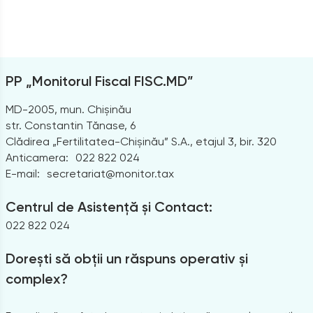
PP „Monitorul Fiscal FISC.MD”
MD-2005, mun. Chișinău
str. Constantin Tănase, 6
Clădirea „Fertilitatea-Chișinău” S.A., etajul 3, bir. 320
Anticamera:
022 822 024
E-mail:
secretariat@monitor.tax
Centrul de Asistență și Contact:
022 822 024
Dorești să obții un răspuns operativ și
complex?