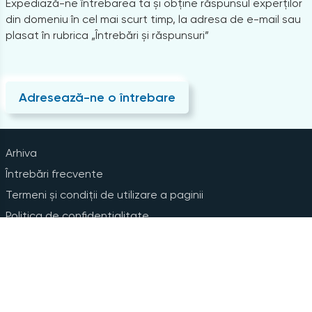
Expediază-ne întrebarea ta și obține răspunsul experților
din domeniu în cel mai scurt timp, la adresa de e-mail sau
plasat în rubrica „Întrebări și răspunsuri”
Adresează-ne o întrebare
Arhiva
Întrebări frecvente
Termeni și condiții de utilizare a paginii
Politica de confidențialitate
Instrucțiuni pentru ștergerea contului
Abonare la Newsline