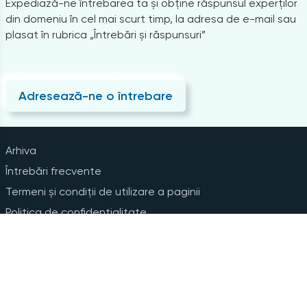
Expediază-ne întrebarea ta și obține răspunsul experților
din domeniu în cel mai scurt timp, la adresa de e-mail sau
plasat în rubrica „Întrebări și răspunsuri”
Adresează-ne o întrebare
Arhiva
Întrebări frecvente
Termeni și condiții de utilizare a paginii
Politica de confidențialitate
Instrucțiuni pentru ștergerea contului
Abonare la Newsline