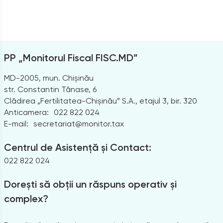
PP „Monitorul Fiscal FISC.MD”
MD-2005, mun. Chișinău
str. Constantin Tănase, 6
Clădirea „Fertilitatea-Chișinău” S.A., etajul 3, bir. 320
Anticamera:
022 822 024
E-mail:
secretariat@monitor.tax
Centrul de Asistență și Contact:
022 822 024
Dorești să obții un răspuns operativ și
complex?