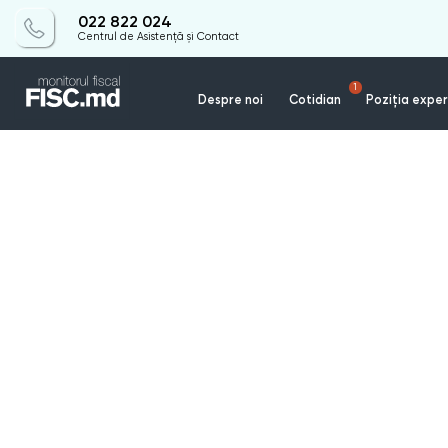
022 822 024
Centrul de Asistență și Contact
1
Despre noi
Cotidian
Poziția exper