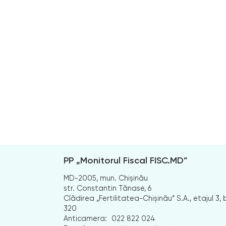
PP „Monitorul Fiscal FISC.MD”
MD-2005, mun. Chișinău
str. Constantin Tănase, 6
Clădirea „Fertilitatea-Chișinău” S.A., etajul 3, b
320
Anticamera:
022 822 024