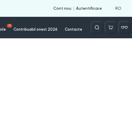
RO
Cont nou
Autentificare
Căutare
10
bile
Contribuabil onest 2026
Contacte