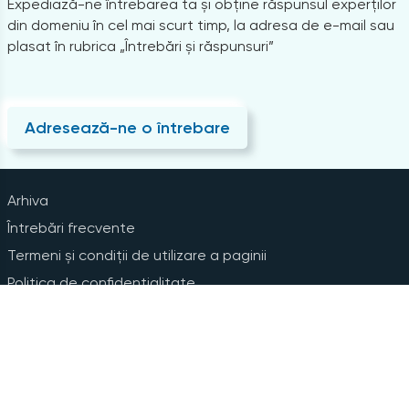
Expediază-ne întrebarea ta și obține răspunsul experților
din domeniu în cel mai scurt timp, la adresa de e-mail sau
plasat în rubrica „Întrebări și răspunsuri”
Adresează-ne o întrebare
Arhiva
Întrebări frecvente
Termeni și condiții de utilizare a paginii
Politica de confidențialitate
Instrucțiuni pentru ștergerea contului
Abonare la Newsline