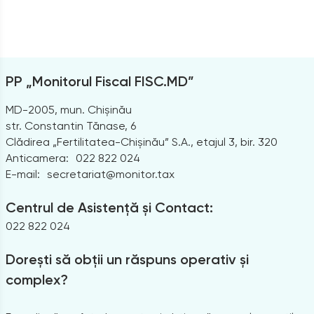
PP „Monitorul Fiscal FISC.MD”
MD-2005, mun. Chișinău
str. Constantin Tănase, 6
Clădirea „Fertilitatea-Chișinău” S.A., etajul 3, bir. 320
Anticamera:
022 822 024
E-mail:
secretariat@monitor.tax
Centrul de Asistență și Contact:
022 822 024
Dorești să obții un răspuns operativ și
complex?