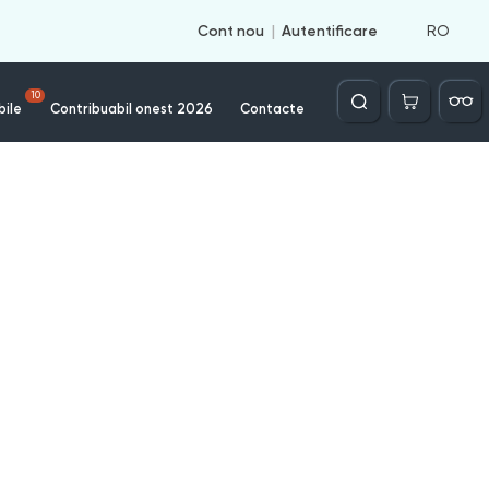
RO
Cont nou
Autentificare
Căutare
10
bile
Contribuabil onest 2026
Contacte