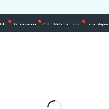
1
1
1
tului
Domenii conexe
Contabilitatea sectorială
Servicii disponi