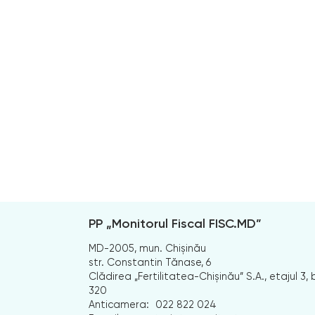
PP „Monitorul Fiscal FISC.MD”
MD-2005, mun. Chișinău
str. Constantin Tănase, 6
Clădirea „Fertilitatea-Chișinău” S.A., etajul 3, b
320
Anticamera:
022 822 024