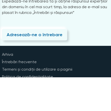
Expediază-ne întrebarea ta și obține răspunsul experților
din domeniu în cel mai scurt timp, la adresa de e-mail sau
plasat în rubrica „Întrebări și răspunsuri”
Adresează-ne o întrebare
Arhiva
Întrebări frecvente
Termeni și condiții de utilizare a paginii
Politica de confidențialitate
Instrucțiuni pentru ștergerea contului
Abonare la Newsline