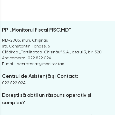
PP „Monitorul Fiscal FISC.MD”
MD-2005, mun. Chișinău
str. Constantin Tănase, 6
Clădirea „Fertilitatea-Chișinău” S.A., etajul 3, bir. 320
Anticamera:
022 822 024
E-mail:
secretariat@monitor.tax
Centrul de Asistență și Contact:
022 822 024
Dorești să obții un răspuns operativ și
complex?