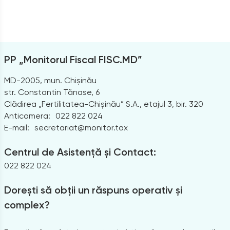
PP „Monitorul Fiscal FISC.MD”
MD-2005, mun. Chișinău
str. Constantin Tănase, 6
Clădirea „Fertilitatea-Chișinău” S.A., etajul 3, bir. 320
Anticamera:
022 822 024
E-mail:
secretariat@monitor.tax
Centrul de Asistență și Contact:
022 822 024
Dorești să obții un răspuns operativ și
complex?