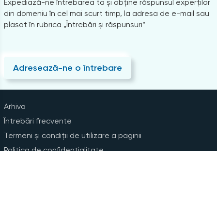
Expediază-ne întrebarea ta și obține răspunsul experților
din domeniu în cel mai scurt timp, la adresa de e-mail sau
plasat în rubrica „Întrebări și răspunsuri”
Adresează-ne o întrebare
Arhiva
Întrebări frecvente
Termeni și condiții de utilizare a paginii
Politica de confidențialitate
Instrucțiuni pentru ștergerea contului
Abonare la Newsline