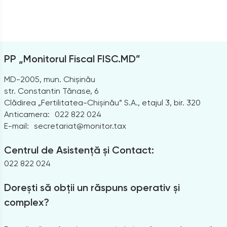
PP „Monitorul Fiscal FISC.MD”
MD-2005, mun. Chișinău
str. Constantin Tănase, 6
Clădirea „Fertilitatea-Chișinău” S.A., etajul 3, bir. 320
Anticamera:
022 822 024
E-mail:
secretariat@monitor.tax
Centrul de Asistență și Contact:
022 822 024
Dorești să obții un răspuns operativ și
complex?