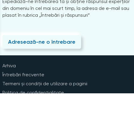
Expediază-ne întrebarea ta și obține răspunsul experților
din domeniu în cel mai scurt timp, la adresa de e-mail sau
plasat în rubrica „Întrebări și răspunsuri”
Adresează-ne o întrebare
Arhiva
Întrebări frecvente
Termeni și condiții de utilizare a paginii
Politica de confidențialitate
Instrucțiuni pentru ștergerea contului
Abonare la Newsline