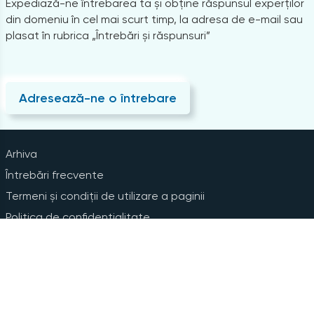
Expediază-ne întrebarea ta și obține răspunsul experților
din domeniu în cel mai scurt timp, la adresa de e-mail sau
plasat în rubrica „Întrebări și răspunsuri”
Adresează-ne o întrebare
Arhiva
Întrebări frecvente
Termeni și condiții de utilizare a paginii
Politica de confidențialitate
Instrucțiuni pentru ștergerea contului
Abonare la Newsline