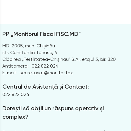
PP „Monitorul Fiscal FISC.MD”
MD-2005, mun. Chișinău
str. Constantin Tănase, 6
Clădirea „Fertilitatea-Chișinău” S.A., etajul 3, bir. 320
Anticamera:
022 822 024
E-mail:
secretariat@monitor.tax
Centrul de Asistență și Contact:
022 822 024
Dorești să obții un răspuns operativ și
complex?