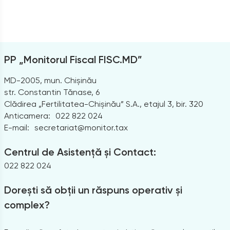
PP „Monitorul Fiscal FISC.MD”
MD-2005, mun. Chișinău
str. Constantin Tănase, 6
Clădirea „Fertilitatea-Chișinău” S.A., etajul 3, bir. 320
Anticamera:
022 822 024
E-mail:
secretariat@monitor.tax
Centrul de Asistență și Contact:
022 822 024
Dorești să obții un răspuns operativ și
complex?