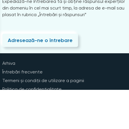
Expediază-ne întrebarea ta și obține răspunsul experților
din domeniu în cel mai scurt timp, la adresa de e-mail sau
plasat în rubrica „Întrebări și răspunsuri”
Adresează-ne o întrebare
Arhiva
Întrebări frecvente
Termeni și condiții de utilizare a paginii
Politica de confidențialitate
Instrucțiuni pentru ștergerea contului
Abonare la Newsline