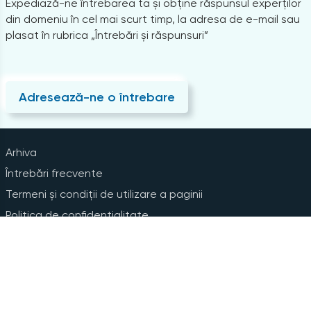
Expediază-ne întrebarea ta și obține răspunsul experților
din domeniu în cel mai scurt timp, la adresa de e-mail sau
plasat în rubrica „Întrebări și răspunsuri”
Adresează-ne o întrebare
Arhiva
Întrebări frecvente
Termeni și condiții de utilizare a paginii
Politica de confidențialitate
Instrucțiuni pentru ștergerea contului
Abonare la Newsline