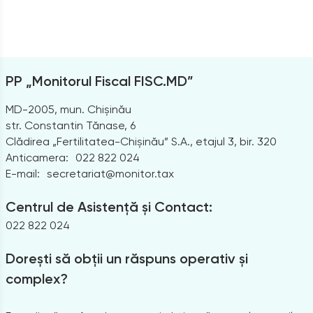
PP „Monitorul Fiscal FISC.MD”
MD-2005, mun. Chișinău
str. Constantin Tănase, 6
Clădirea „Fertilitatea-Chișinău” S.A., etajul 3, bir. 320
Anticamera:
022 822 024
E-mail:
secretariat@monitor.tax
Centrul de Asistență și Contact:
022 822 024
Dorești să obții un răspuns operativ și
complex?