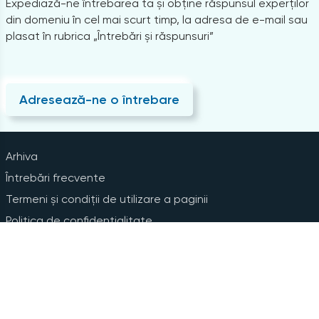
Expediază-ne întrebarea ta și obține răspunsul experților
din domeniu în cel mai scurt timp, la adresa de e-mail sau
plasat în rubrica „Întrebări și răspunsuri”
Adresează-ne o întrebare
Arhiva
Întrebări frecvente
Termeni și condiții de utilizare a paginii
Politica de confidențialitate
Instrucțiuni pentru ștergerea contului
Abonare la Newsline