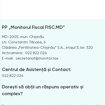
PP „Monitorul Fiscal FISC.MD”
MD-2005, mun. Chișinău
str. Constantin Tănase, 6
Clădirea „Fertilitatea-Chișinău” S.A., etajul 3, bir. 320
Anticamera:
022 822 024
E-mail:
secretariat@monitor.tax
Centrul de Asistență și Contact:
022 822 024
Dorești să obții un răspuns operativ și
complex?