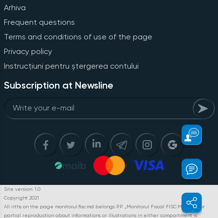
Arhiva
Frequent questions
Terms and conditions of use of the page
Privacy policy
Instrucțiuni pentru ștergerea contului
Subscription at Newsline
Site version: 1.0
Copyright 2021
All riths on the page monitorul.fisc.md belongs P.P. „Monitorul Fiscal FISC.MD”. Full or
partial reproduction about informations or illustrations in either compartment is