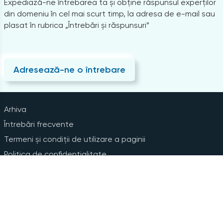
Expediază-ne întrebarea ta și obține răspunsul experților
din domeniu în cel mai scurt timp, la adresa de e-mail sau
plasat în rubrica „Întrebări și răspunsuri”
Adresează-ne o întrebare
Arhiva
Întrebări frecvente
Termeni și condiții de utilizare a paginii
Politica de confidențialitate
Instrucțiuni pentru ștergerea contului
Abonare la Newsline