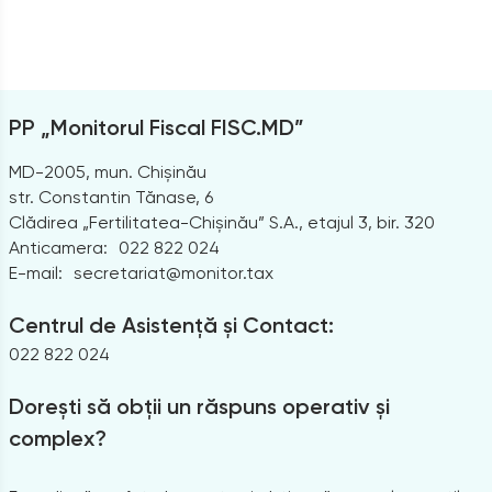
PP „Monitorul Fiscal FISC.MD”
MD-2005, mun. Chișinău
str. Constantin Tănase, 6
Clădirea „Fertilitatea-Chișinău” S.A., etajul 3, bir. 320
Anticamera:
022 822 024
E-mail:
secretariat@monitor.tax
Centrul de Asistență și Contact:
022 822 024
Dorești să obții un răspuns operativ și
complex?