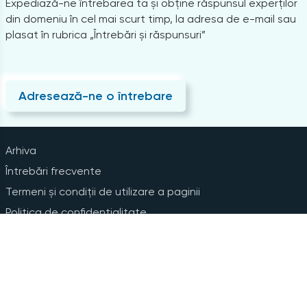
Expediază-ne întrebarea ta și obține răspunsul experților
din domeniu în cel mai scurt timp, la adresa de e-mail sau
plasat în rubrica „Întrebări și răspunsuri”
Adresează-ne o întrebare
Arhiva
Întrebări frecvente
Termeni și condiții de utilizare a paginii
Politica de confidențialitate
Instrucțiuni pentru ștergerea contului
Abonare la Newsline