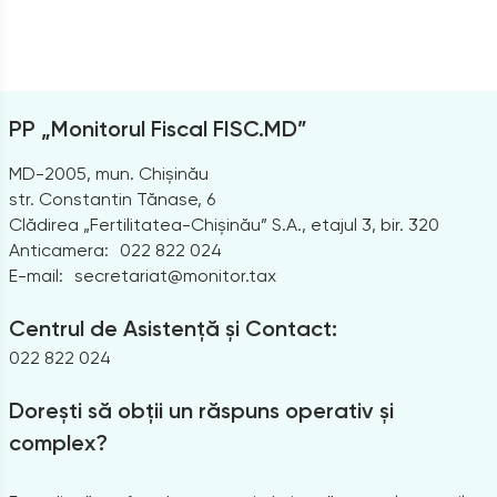
PP „Monitorul Fiscal FISC.MD”
MD-2005, mun. Chișinău
str. Constantin Tănase, 6
Clădirea „Fertilitatea-Chișinău” S.A., etajul 3, bir. 320
Anticamera:
022 822 024
E-mail:
secretariat@monitor.tax
Centrul de Asistență și Contact:
022 822 024
Dorești să obții un răspuns operativ și
complex?