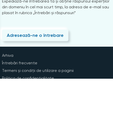
Expediază-ne întrebarea ta și obține răspunsul experților
din domeniu în cel mai scurt timp, la adresa de e-mail sau
plasat în rubrica „Întrebări și răspunsuri”
Adresează-ne o întrebare
Arhiva
Întrebări frecvente
Termeni și condiții de utilizare a paginii
Politica de confidențialitate
Instrucțiuni pentru ștergerea contului
Abonare la Newsline