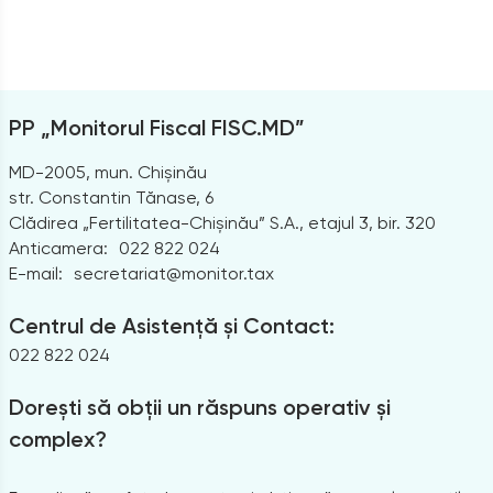
PP „Monitorul Fiscal FISC.MD”
MD-2005, mun. Chișinău
str. Constantin Tănase, 6
Clădirea „Fertilitatea-Chișinău” S.A., etajul 3, bir. 320
Anticamera:
022 822 024
E-mail:
secretariat@monitor.tax
Centrul de Asistență și Contact:
022 822 024
Dorești să obții un răspuns operativ și
complex?