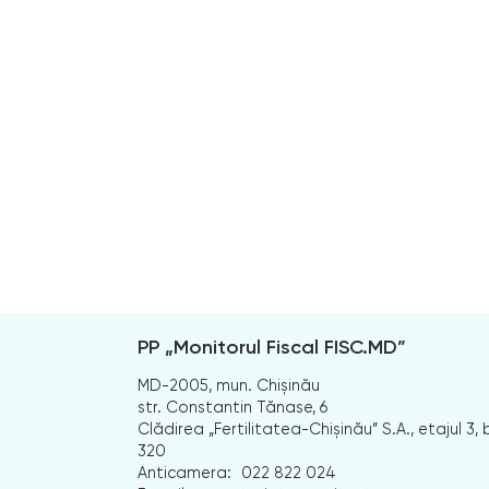
PP „Monitorul Fiscal FISC.MD”
MD-2005, mun. Chișinău
str. Constantin Tănase, 6
Clădirea „Fertilitatea-Chișinău” S.A., etajul 3, b
320
Anticamera:
022 822 024