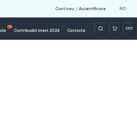
RO
Cont nou
Autentificare
Căutare
10
bile
Contribuabil onest 2026
Contacte