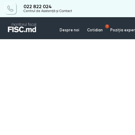
022 822 024
Centrul de Asistență și Contact
1
Despre noi
Cotidian
Poziția exper