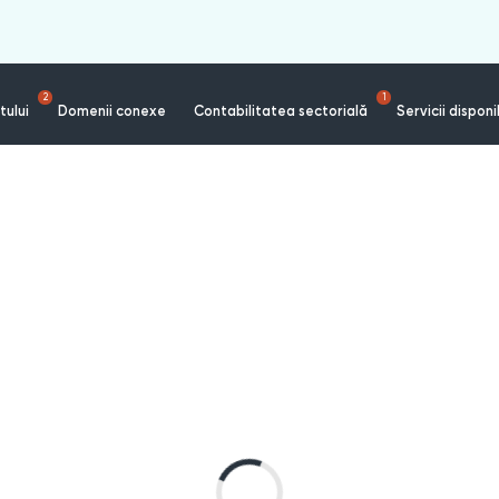
2
1
tului
Domenii conexe
Contabilitatea sectorială
Servicii disponi