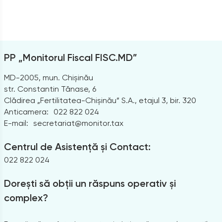
PP „Monitorul Fiscal FISC.MD”
MD-2005, mun. Chișinău
str. Constantin Tănase, 6
Clădirea „Fertilitatea-Chișinău” S.A., etajul 3, bir. 320
Anticamera:
022 822 024
E-mail:
secretariat@monitor.tax
Centrul de Asistență și Contact:
022 822 024
Dorești să obții un răspuns operativ și
complex?