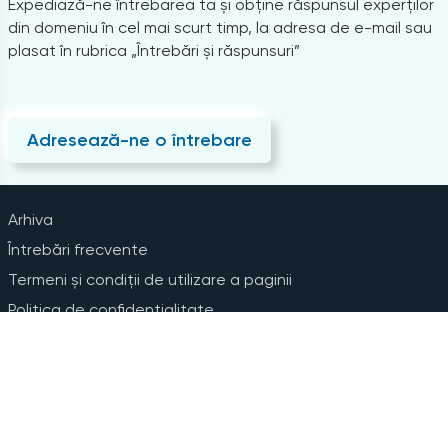
Expediază-ne întrebarea ta și obține răspunsul experților
din domeniu în cel mai scurt timp, la adresa de e-mail sau
plasat în rubrica „Întrebări și răspunsuri”
Adresează-ne o întrebare
Arhiva
Întrebări frecvente
Termeni și condiții de utilizare a paginii
Politica de confidențialitate
Instrucțiuni pentru ștergerea contului
Abonare la Newsline